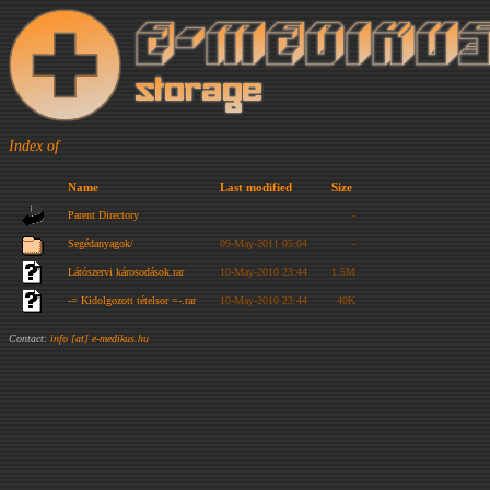
Index of
Name
Last modified
Size
Parent Directory
-
Segédanyagok/
09-May-2011 05:04
-
Látószervi károsodások.rar
10-May-2010 23:44
1.5M
-= Kidolgozott tételsor =-.rar
10-May-2010 23:44
40K
Contact:
info [at] e-medikus.hu