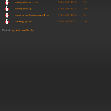
urologia-tetelsor.rtf.zip
24-Jun-2009 10:25
2.5K
urologia.doc.zip
24-Jun-2009 10:25
48K
urologiai_antibiotikumok.pdf.zip
24-Jun-2009 10:25
15K
veseelegt.pdf.zip
24-Jun-2009 10:25
14K
Contact:
info [at] e-medikus.hu