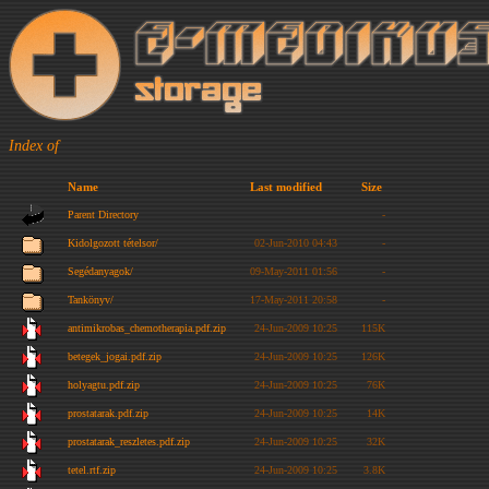
Index of
Name
Last modified
Size
Parent Directory
-
Kidolgozott tételsor/
02-Jun-2010 04:43
-
Segédanyagok/
09-May-2011 01:56
-
Tankönyv/
17-May-2011 20:58
-
antimikrobas_chemotherapia.pdf.zip
24-Jun-2009 10:25
115K
betegek_jogai.pdf.zip
24-Jun-2009 10:25
126K
holyagtu.pdf.zip
24-Jun-2009 10:25
76K
prostatarak.pdf.zip
24-Jun-2009 10:25
14K
prostatarak_reszletes.pdf.zip
24-Jun-2009 10:25
32K
tetel.rtf.zip
24-Jun-2009 10:25
3.8K