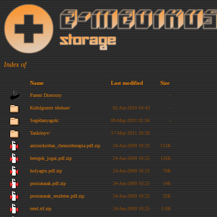
Index of
Name
Last modified
Size
Parent Directory
-
Kidolgozott tételsor/
02-Jun-2010 04:43
-
Segédanyagok/
09-May-2011 01:56
-
Tankönyv/
17-May-2011 20:58
-
antimikrobas_chemotherapia.pdf.zip
24-Jun-2009 10:25
115K
betegek_jogai.pdf.zip
24-Jun-2009 10:25
126K
holyagtu.pdf.zip
24-Jun-2009 10:25
76K
prostatarak.pdf.zip
24-Jun-2009 10:25
14K
prostatarak_reszletes.pdf.zip
24-Jun-2009 10:25
32K
tetel.rtf.zip
24-Jun-2009 10:25
3.8K