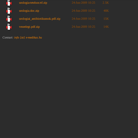
urologia-tetelsor.rtf.zip
24-Jun-2009 10:25
2.5K
urologia.doc.zip
24-Jun-2009 10:25
48K
urologiai_antibiotikumok.pdf.zip
24-Jun-2009 10:25
15K
veseelegt.pdf.zip
24-Jun-2009 10:25
14K
Contact:
info [at] e-medikus.hu