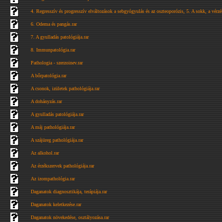
4. Regresszív és progresszív elváltozások a sebgyógyulás és az oszteoporózis, 5. A sokk, a vérzé
6. Odema és pangás.rar
7. A gyulladás patológiája.rar
8. Immunpatológia.rar
Pathologia - szerzoinev.rar
A bőrpatológia.rar
A csonok, izületek pathológiája.rar
A dohányzás.rar
A gyulladás patológiája.rar
A máj pathológiája.rar
A szájüreg pathológiája.rar
Az alkohol.rar
Az érzékszervek pathológiája.rar
Az izompathológia.rar
Daganatok diagnosztikája, terápiája.rar
Daganatok keletkezése.rar
Daganatok növekedése, osztályozása.rar