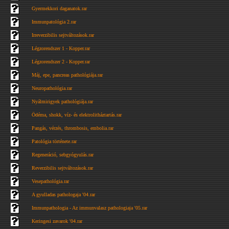
Gyermekkori daganatok.rar
Immunpatológia 2.rar
Irreverzibilis sejtváltozások.rar
Légzorendszer 1 - Kopper.rar
Légzorendszer 2 - Kopper.rar
Máj, epe, pancreas pathológiája.rar
Neuropathológia.rar
Nyálmirigyek pathológiája.rar
Ödéma, shokk, víz- és elektrolitháztartás.rar
Pangás, vérzés, thrombosis, embolia.rar
Patológia története.rar
Regeneráció, sebgyógyulás.rar
Reverzibilis sejtváltozások.rar
Vesepathológia.rar
A gyulladas pathologaja '04.rar
Immunpathologia - Az immunvalasz pathologiaja '05.rar
Keringesi zavarok '04.rar