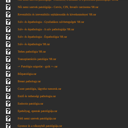
Női nemi szervek patológiája - Cervix, CIN, Invazív carcinoma '08.rar
Reverzibilis és irreverzibilis sejtkárosodás és következményei '08.rar
Szív- és érpathologia - Gyulladásos szívbetegségek '08.rar
Szív- és érpathologia - A szív pathologiája '08.rar
Szív- és érpathologia - Érpathológia '08.rar
Szív- és érpathologia '08.rar
Terhes pathológia '08.rar
Transzplantációs patológia '08.rar
-= Patológia szigorlat - gyik =-.rar
Bőrpatológia.rar
Breast pathology.rar
Csont patológia, lágyrész tumorok.rar
Emlő és terhességi pathologia.rar
Endocrin patológia.rar
Epehólyag, epeutak patológiája.rar
Férfi nemi szervek patológiája.rar
Gyomor és a vékonybél patológiája.rar