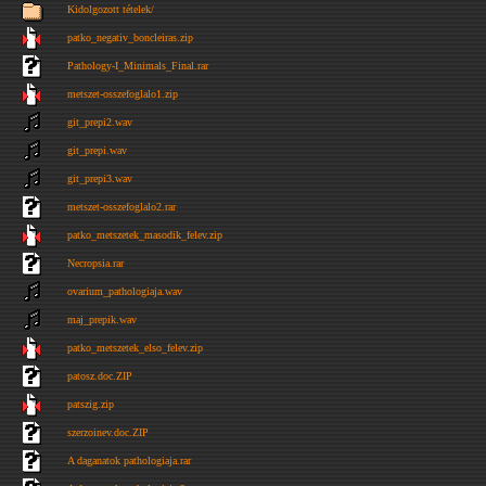
Kidolgozott tételek/
patko_negativ_boncleiras.zip
Pathology-I_Minimals_Final.rar
metszet-osszefoglalo1.zip
git_prepi2.wav
git_prepi.wav
git_prepi3.wav
metszet-osszefoglalo2.rar
patko_metszetek_masodik_felev.zip
Necropsia.rar
ovarium_pathologiaja.wav
maj_prepik.wav
patko_metszetek_elso_felev.zip
patosz.doc.ZIP
patszig.zip
szerzoinev.doc.ZIP
A daganatok pathologiaja.rar