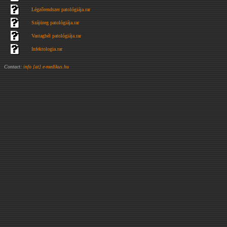
Légzőrendszer patológiája.rar
Szájüreg patológiája.rar
Vastagbél patológiája.rar
Infektologia.rar
Contact:
info [at] e-medikus.hu