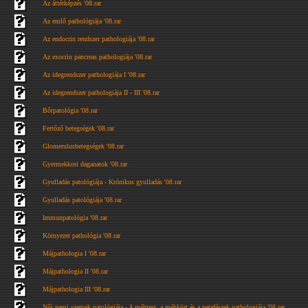
Az áttétképzés '08.rar
Az emlő pathológiája '08.rar
Az endocrin rendszer pathologiája '08.rar
Az exocrin pancreas pathologiája '08.rar
Az idegrendszer pathologiája I '08.rar
Az idegrendszer pathologiája II - III '08.rar
Bőrpatológia '08.rar
Fertőző betegségek '08.rar
Glomerulusbetegségek '08.rar
Gyermekkori daganatok '08.rar
Gyulladás patológiája - Krónikus gyulladás '08.rar
Gyulladás patológiája '08.rar
Immunpatológia '08.rar
Környezet pathológia '08.rar
Májpathologia I '08.rar
Májpathologia II '08.rar
Májpathologia III '08.rar
Női nemi szervek patológiája - A méhtest, a méhkürt és a petefészek pathologiája '08.rar