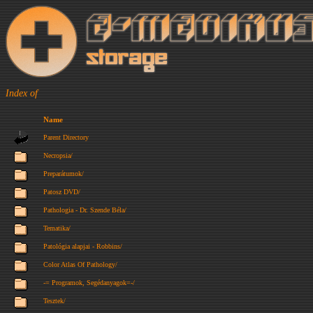
Index of
Name
Parent Directory
Necropsia/
Preparátumok/
Patosz DVD/
Pathologia - Dr. Szende Béla/
Tematika/
Patológia alapjai - Robbins/
Color Atlas Of Pathology/
-= Programok, Segédanyagok=-/
Tesztek/