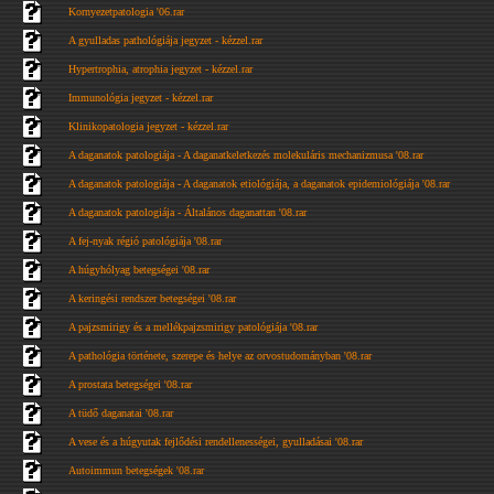
Kornyezetpatologia '06.rar
A gyulladas pathológiája jegyzet - kézzel.rar
Hypertrophia, atrophia jegyzet - kézzel.rar
Immunológia jegyzet - kézzel.rar
Klinikopatologia jegyzet - kézzel.rar
A daganatok patologiája - A daganatkeletkezés molekuláris mechanizmusa '08.rar
A daganatok patologiája - A daganatok etiológiája, a daganatok epidemiológiája '08.rar
A daganatok patologiája - Általános daganattan '08.rar
A fej-nyak régió patológiája '08.rar
A húgyhólyag betegségei '08.rar
A keringési rendszer betegségei '08.rar
A pajzsmirigy és a mellékpajzsmirigy patológiája '08.rar
A pathológia története, szerepe és helye az orvostudományban '08.rar
A prostata betegségei '08.rar
A tüdő daganatai '08.rar
A vese és a húgyutak fejlődési rendellenességei, gyulladásai '08.rar
Autoimmun betegségek '08.rar