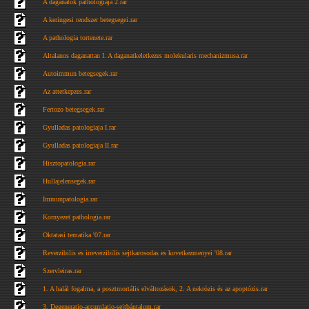
A daganatok pathologiaja 2.rar
A keringesi rendszer betegsegei.rar
A pathologia tortenete.rar
Altalanos daganattan I. A daganatkeletkezes molekularis mechanizmusa.rar
Autoimmun betegsegek.rar
Az attetkepzes.rar
Fertozo betegsegek.rar
Gyulladas patologiaja I.rar
Gyulladas patologiaja II.rar
Hisztopatologia.rar
Hullajelensegek.rar
Immunpatologia.rar
Kornyezet pathologia.rar
Oktatasi tematika '07.rar
Reverzibilis es irreverzibilis sejtkarosodas es kovetkezmenyei '08.rar
Szervleiras.rar
1. A halál fogalma, a posztmortális elváltozások, 2. A nekrózis és az apoptózis.rar
3. Degeneratio-accumlatio-sejtbántalom.rar