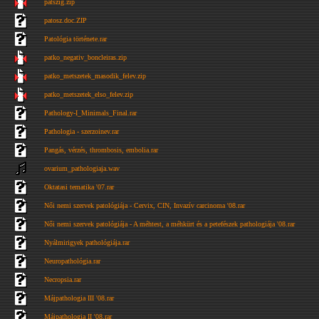
patszig.zip
patosz.doc.ZIP
Patológia története.rar
patko_negativ_boncleiras.zip
patko_metszetek_masodik_felev.zip
patko_metszetek_elso_felev.zip
Pathology-I_Minimals_Final.rar
Pathologia - szerzoinev.rar
Pangás, vérzés, thrombosis, embolia.rar
ovarium_pathologiaja.wav
Oktatasi tematika '07.rar
Női nemi szervek patológiája - Cervix, CIN, Invazív carcinoma '08.rar
Női nemi szervek patológiája - A méhtest, a méhkürt és a petefészek pathologiája '08.rar
Nyálmirigyek pathológiája.rar
Neuropathológia.rar
Necropsia.rar
Májpathologia III '08.rar
Májpathologia II '08.rar