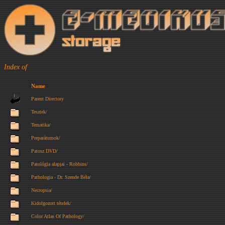
Index of
Name
Parent Directory
Tesztek/
Tematika/
Preparátumok/
Patosz DVD/
Patológia alapjai - Robbins/
Pathologia - Dr. Szende Béla/
Necropsia/
Kidolgozott tételek/
Color Atlas Of Pathology/