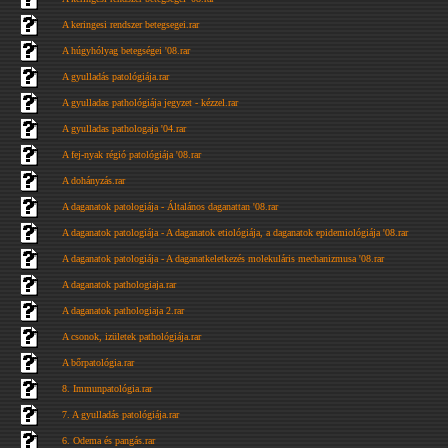
A keringesi rendszer betegsegei.rar
A húgyhólyag betegségei '08.rar
A gyulladás patológiája.rar
A gyulladas pathológiája jegyzet - kézzel.rar
A gyulladas pathologaja '04.rar
A fej-nyak régió patológiája '08.rar
A dohányzás.rar
A daganatok patologiája - Általános daganattan '08.rar
A daganatok patologiája - A daganatok etiológiája, a daganatok epidemiológiája '08.rar
A daganatok patologiája - A daganatkeletkezés molekuláris mechanizmusa '08.rar
A daganatok pathologiaja.rar
A daganatok pathologiaja 2.rar
A csonok, izületek pathológiája.rar
A bőrpatológia.rar
8. Immunpatológia.rar
7. A gyulladás patológiája.rar
6. Odema és pangás.rar