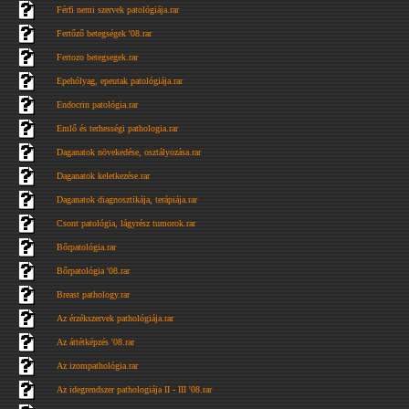
Férfi nemi szervek patológiája.rar
Fertőző betegségek '08.rar
Fertozo betegsegek.rar
Epehólyag, epeutak patológiája.rar
Endocrin patológia.rar
Emlő és terhességi pathologia.rar
Daganatok növekedése, osztályozása.rar
Daganatok keletkezése.rar
Daganatok diagnosztikája, terápiája.rar
Csont patológia, lágyrész tumorok.rar
Bőrpatológia.rar
Bőrpatológia '08.rar
Breast pathology.rar
Az érzékszervek pathológiája.rar
Az áttétképzés '08.rar
Az izompathológia.rar
Az idegrendszer pathologiája II - III '08.rar