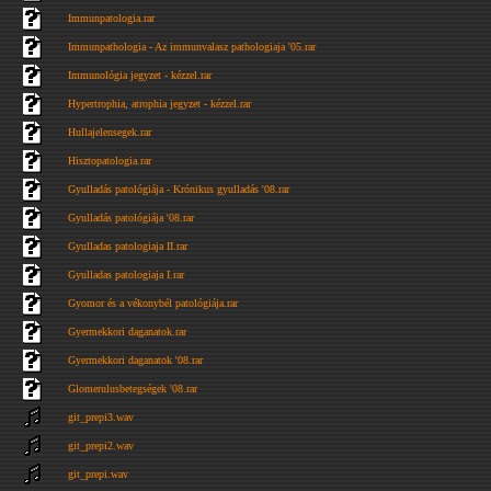
Immunpatologia.rar
Immunpathologia - Az immunvalasz pathologiaja '05.rar
Immunológia jegyzet - kézzel.rar
Hypertrophia, atrophia jegyzet - kézzel.rar
Hullajelensegek.rar
Hisztopatologia.rar
Gyulladás patológiája - Krónikus gyulladás '08.rar
Gyulladás patológiája '08.rar
Gyulladas patologiaja II.rar
Gyulladas patologiaja I.rar
Gyomor és a vékonybél patológiája.rar
Gyermekkori daganatok.rar
Gyermekkori daganatok '08.rar
Glomerulusbetegségek '08.rar
git_prepi3.wav
git_prepi2.wav
git_prepi.wav