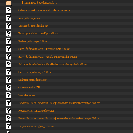
-= Programok, Segédanyagok=-/
Ödéma, shokk, víz- és elektrolitháztartás.rar
Vesepathológia.rar
Vastagbél patológiája.rar
Transzplantációs patológia '08.rar
Terhes pathológia '08.rar
Szív- és érpathologia - Érpathológia '08.rar
Szív- és érpathologia - A szív pathologiája '08.rar
Szív- és érpathologia - Gyulladásos szívbetegségek '08.rar
Szív- és érpathologia '08.rar
Szájüreg patológiája.rar
szerzoinev.doc.ZIP
Szervleiras.rar
Reverzibilis és irreverzibilis sejtkárosodás és következményei '08.rar
Reverzibilis sejtváltozások.rar
Reverzibilis es irreverzibilis sejtkarosodas es kovetkezmenyei '08.rar
Regeneráció, sebgyógyulás.rar