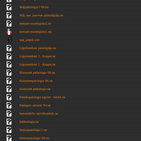
Májpathologia I '08.rar
Máj, epe, pancreas pathológiája.rar
metszet-osszefoglalo2.rar
metszet-osszefoglalo1.zip
maj_prepik.wav
Légzőrendszer patológiája.rar
Légzorendszer 2 - Kopper.rar
Légzorendszer 1 - Kopper.rar
Környezet pathológia '08.rar
Kornyezetpatologia '06.rar
Kornyezet pathologia.rar
Klinikopatologia jegyzet - kézzel.rar
Keringesi zavarok '04.rar
Irreverzibilis sejtváltozások.rar
Infektologia.rar
Immunpatológia 2.rar
Immunpatológia '08.rar