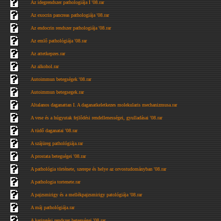
Az idegrendszer pathologiája I '08.rar
Az exocrin pancreas pathologiája '08.rar
Az endocrin rendszer pathologiája '08.rar
Az emlő pathológiája '08.rar
Az attetkepzes.rar
Az alkohol.rar
Autoimmun betegségek '08.rar
Autoimmun betegsegek.rar
Altalanos daganattan I. A daganatkeletkezes molekularis mechanizmusa.rar
A vese és a húgyutak fejlődési rendellenességei, gyulladásai '08.rar
A tüdő daganatai '08.rar
A szájüreg pathológiája.rar
A prostata betegségei '08.rar
A pathológia története, szerepe és helye az orvostudományban '08.rar
A pathologia tortenete.rar
A pajzsmirigy és a mellékpajzsmirigy patológiája '08.rar
A máj pathológiája.rar
A keringési rendszer betegségei '08.rar