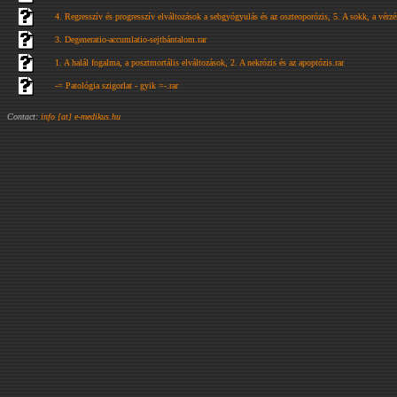
4. Regresszív és progresszív elváltozások a sebgyógyulás és az oszteoporózis, 5. A sokk, a vérzé
3. Degeneratio-accumlatio-sejtbántalom.rar
1. A halál fogalma, a posztmortális elváltozások, 2. A nekrózis és az apoptózis.rar
-= Patológia szigorlat - gyik =-.rar
Contact:
info [at] e-medikus.hu